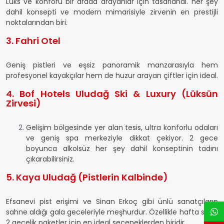
Lüks ve konforu bir arada arayanlar için tasarlandı. her şey
dahil konsepti ve modern mimarisiyle zirvenin en prestijli
noktalarından biri.
3. Fahri Otel
Geniş pistleri ve eşsiz panoramik manzarasıyla hem
profesyonel kayakçılar hem de huzur arayan çiftler için ideal.
4. Bof Hotels Uludağ Ski & Luxury (Lüksün
Zirvesi)
Gelişim bölgesinde yer alan tesis, ultra konforlu odaları
ve geniş spa merkeziyle dikkat çekiyor. 2 gece
boyunca alkolsüz her şey dahil konseptinin tadını
çıkarabilirsiniz.
5. Kaya Uludağ (Pistlerin Kalbinde)
Efsanevi pist erişimi ve Sinan Erkoç gibi ünlü sanatçıların
sahne aldığı gala geceleriyle meşhurdur. Özellikle hafta sonu
2 gecelik paketler için en ideal seçeneklerden biridir.