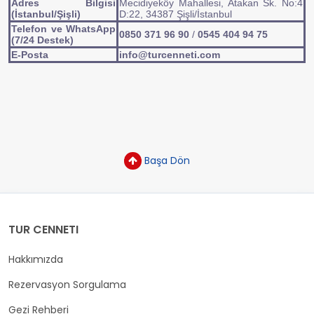
Adres Bilgisi
Mecidiyeköy Mahallesi, Atakan Sk. No:4
(İstanbul/Şişli)
D:22, 34387 Şişli/İstanbul
Telefon ve WhatsApp
0850 371 96 90
/
0545 404 94 75
(7/24 Destek)
E-Posta
info@turcenneti.com
Başa Dön
TUR CENNETI
Hakkımızda
Rezervasyon Sorgulama
Gezi Rehberi