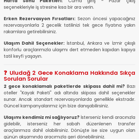
Hafta Sonu Paketleri:
Cuma giriş - Pazar çıkış
seçenekleriyle iş stresine kısa bir ara verin.
Erken Rezervasyon Fırsatları:
Sezon öncesi yapacağınız
rezervasyonlarla 2 gecelik tatilinizi tek gece fiyatına yakın
rakamlara getirebilirsiniz.
Ulaşım Dahil Seçenekler:
İstanbul, Ankara ve İzmir çıkışlı
konforlu araçlarımızla ulaşımı dert etmeden kapıdan kapıya
tatil keyfi yaşayın.
❓ Uludağ 2 Gece Konaklama Hakkında Sıkça
Sorulan Sorular
2 gece konaklamalı paketlerde skipass dahil mi?
Bazı
oteller "Kayak Paketi" adı altında skipass dahil seçenekler
sunar. Ancak standart rezervasyonlarda genellikle ekstradır.
Güncel kampanyalarımız için bize danışabilirsiniz.
Ulaşımı kendimiz mi sağlıyoruz?
İsterseniz kendi aracınızla
gidebilir, isterseniz her sabah düzenlenen transfer
araçlarımıza dahil olabilirsiniz. Dönüşte ise size uygun olan
günün akşamında aracımızla geri dönebilirsiniz.