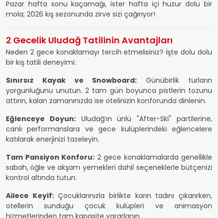
Pazar hafta sonu kaçamağı, ister hafta içi huzur dolu bir
mola; 2026 kış sezonunda zirve sizi çağırıyor!
2 Gecelik Uludağ Tatilinin Avantajları
Neden 2 gece konaklamayı tercih etmelisiniz? İşte dolu dolu
bir kış tatili deneyimi:
Sınırsız Kayak ve Snowboard:
Günübirlik turların
yorgunluğunu unutun. 2 tam gün boyunca pistlerin tozunu
attırın, kalan zamanınızda ise otelinizin konforunda dinlenin.
Eğlenceye Doyun:
Uludağ’ın ünlü "After-Ski" partilerine,
canlı performanslara ve gece kulüplerindeki eğlencelere
katılarak enerjinizi tazeleyin.
Tam Pansiyon Konforu:
2 gece konaklamalarda genellikle
sabah, öğle ve akşam yemekleri dahil seçeneklerle bütçenizi
kontrol altında tutun.
Ailece Keyif:
Çocuklarınızla birlikte karın tadını çıkarırken,
otellerin sunduğu çocuk kulüpleri ve animasyon
hizmetlerinden tam kapasite yararlanın.