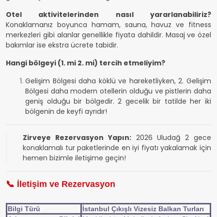
Otel aktivitelerinden nasıl yararlanabiliriz?
Konaklamanız boyunca hamam, sauna, havuz ve fitness
merkezleri gibi alanlar genellikle fiyata dahildir. Masaj ve özel
bakımlar ise ekstra ücrete tabidir.
Hangi bölgeyi (1. mi 2. mi) tercih etmeliyim?
Gelişim Bölgesi daha köklü ve hareketliyken, 2. Gelişim
Bölgesi daha modern otellerin olduğu ve pistlerin daha
geniş olduğu bir bölgedir. 2 gecelik bir tatilde her iki
bölgenin de keyfi ayrıdır!
Zirveye Rezervasyon Yapın:
2026 Uludağ 2 gece
konaklamalı tur paketlerinde en iyi fiyatı yakalamak için
hemen bizimle iletişime geçin!
📞 İletişim ve Rezervasyon
Bilgi Türü
İstanbul Çıkışlı Vizesiz Balkan Turları