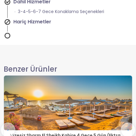
Dahil Hizmetler
3-4-5-6-7 Gece Konaklama Seçenekleri
Hariç Hizmetler
Benzer Ürünler
‹
›
n (Ektra
Vizesiz Sharm El Sheikh Kahire 5 Gece 6 Gü