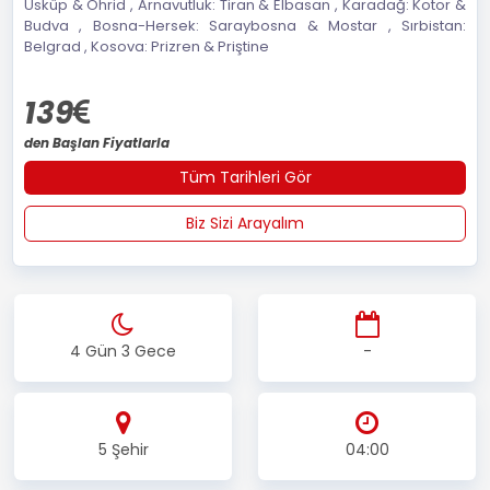
Üsküp & Ohrid , Arnavutluk: Tiran & Elbasan , Karadağ: Kotor &
Budva , Bosna-Hersek: Saraybosna & Mostar , Sırbistan:
Belgrad , Kosova: Prizren & Priştine
139
den Başlan Fiyatlarla
Tüm Tarihleri Gör
Biz Sizi Arayalım
4 Gün 3 Gece
-
5 Şehir
04:00